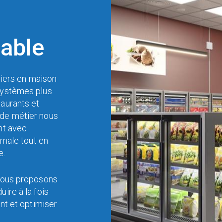
lable
uliers en maison
systèmes plus
taurants et
de métier nous
nt avec
timale tout en
e.
, nous proposons
ire à la fois
ent et optimiser