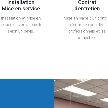
Installation
Contrat
Mise en service
d'entretien
Installation et mise en
Mise en place d’un contr
service de vos appareils
d’entretien pour les
selon un devis.
professionnels et les
particuliers.