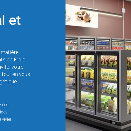
l et
matière
nts de Froid
vité, votre
 tout en vous
étique.
érées
ides
 vivier