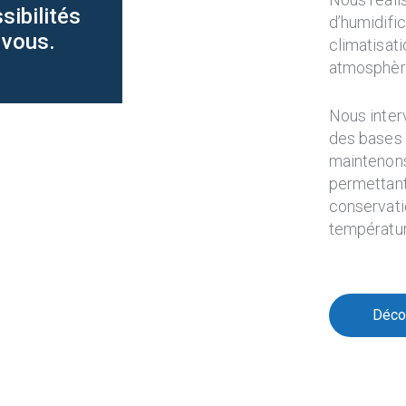
sibilités
d’humidific
 vous.
climatisat
atmosphère
Nous interv
des bases 
maintenons 
permettant 
conservati
températu
Décou